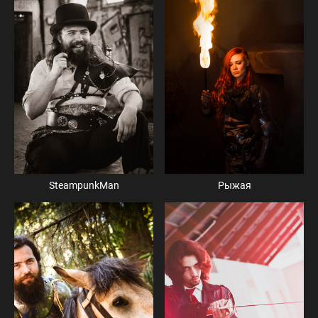
SteampunkMan
Рыжая